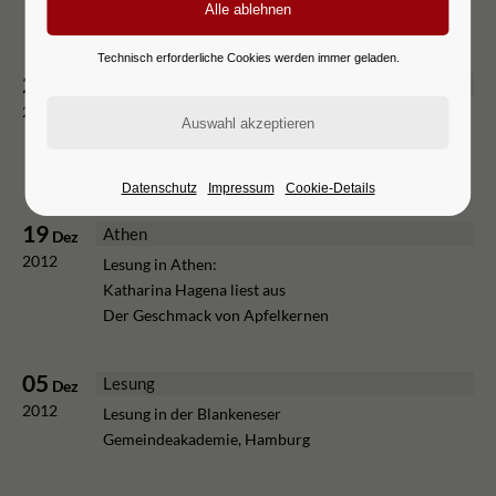
Stetter u.a.
Technisch erforderliche Cookies werden immer geladen.
20
Thessaloniki
Dez
2012
Lesung in Thessaloniki:
Katharina Hagena liest aus
Der Geschmack von Apfelkernen
Datenschutz
Impressum
Cookie-Details
19
Athen
Dez
2012
Lesung in Athen:
Katharina Hagena liest aus
Der Geschmack von Apfelkernen
05
Lesung
Dez
2012
Lesung in der Blankeneser
Gemeindeakademie, Hamburg