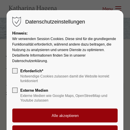
Menu
Menu
Datenschutzeinstellungen
Hinweis:
Wir verwenden Session Cookies. Diese sind für die grundlegende
Funktionalität erforderlich, während andere dazu beitragen, die
Nutzung zu analysieren und unsere Dienste zu optimieren.
Detaillierte Informationen finden Sie in unserer
Termine
Datenschutzerklärung.
Erforderlich*
Notwendige Cookies zulassen damit die Website korrekt
funktioniert
17
Film-Premiere
Sep
Externe Medien
2013
Premiere der Verfilmung "Der Geschmack
Externe Medien wie Google Maps, OpenStreetMap und
von Apfelkernen" im Kino
Youtube zulassen
Regie: Vivian Naefe
Darsteller: Hannah Herzsprung, Marie
Bäumer, Meret Becker, Matthias Habich,
Hildegard Schmahl, Oda Thormeyer, Florian