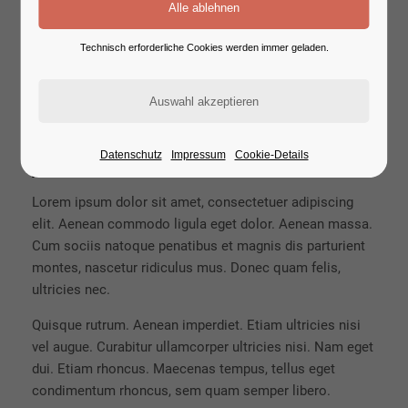
Branding, Mockups
Technisch erforderliche Cookies werden immer geladen.
Print
Consulting
Visit Website
Datenschutz
Impressum
Cookie-Details
ABOUT
Lorem ipsum dolor sit amet, consectetuer adipiscing
elit. Aenean commodo ligula eget dolor. Aenean massa.
Cum sociis natoque penatibus et magnis dis parturient
montes, nascetur ridiculus mus. Donec quam felis,
ultricies nec.
Quisque rutrum. Aenean imperdiet. Etiam ultricies nisi
vel augue. Curabitur ullamcorper ultricies nisi. Nam eget
dui. Etiam rhoncus. Maecenas tempus, tellus eget
condimentum rhoncus, sem quam semper libero.