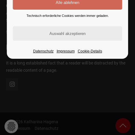
Cybersteel Inc.
Address: 376-293 City Road, Suite 600
Technisch erforderliche Cookies werden immer geladen.
San Francisco, CA 94102
SEE ON MAP
Follow Us
Datenschutz
Impressum
Cookie-Details
It is a long established fact that a reader will be distracted by the
readable content of a page.
© 2026 Katharina Hagena
Impressum
Datenschutz