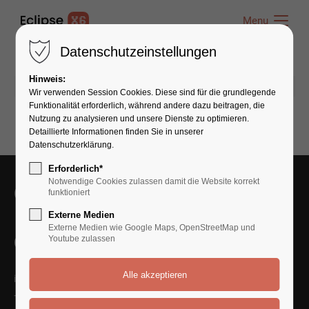
Menu
Menu
Datenschutzeinstellungen
Hinweis:
25.11.2016 10:29
von admin
(Kommentare: 0)
Wir verwenden Session Cookies. Diese sind für die grundlegende
Funktionalität erforderlich, während andere dazu beitragen, die
Nutzung zu analysieren und unsere Dienste zu optimieren.
Detaillierte Informationen finden Sie in unserer
Datenschutzerklärung.
Erforderlich*
Notwendige Cookies zulassen damit die Website korrekt
Get in Touch With Us
funktioniert
Externe Medien
Externe Medien wie Google Maps, OpenStreetMap und
Contact Us
Youtube zulassen
info@yourmail.com
+01 444 888 424