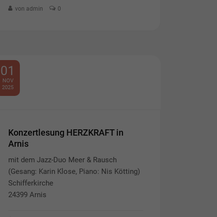
von admin
0
01
NOV
2025
Konzertlesung HERZKRAFT in
Arnis
mit dem Jazz-Duo Meer & Rausch
(Gesang: Karin Klose, Piano: Nis Kötting)
Schifferkirche
24399 Arnis