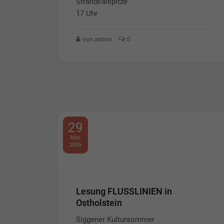
Strandkaispitze
17 Uhr
von admin
0
29
MAI
2026
Lesung FLUSSLINIEN in
Ostholstein
Siggener Kultursommer