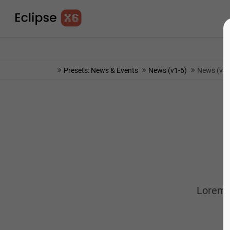
info@yourmail.com
75% OFF - SHORT TIME 
Presets: News & Events
News (v1-6)
News (v4)
Lorem i