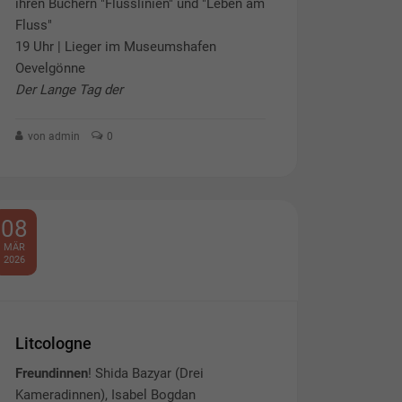
ihren Büchern "Flusslinien" und "Leben am
Fluss"
19 Uhr | Lieger im Museumshafen
Oevelgönne
Der Lange Tag der
von admin
0
08
MÄR
2026
Litcologne
Freundinnen
! Shida Bazyar (Drei
Kameradinnen), Isabel Bogdan