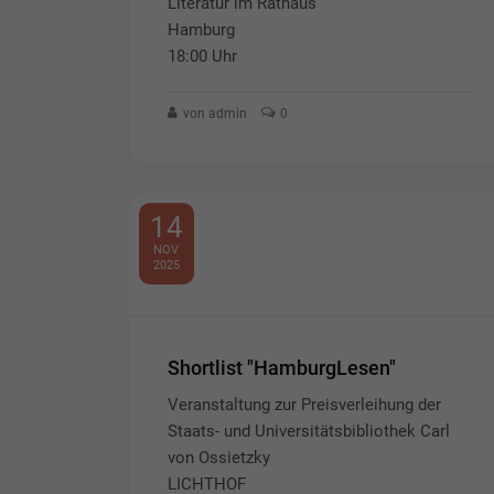
Literatur im Rathaus
Hamburg
18:00 Uhr
von admin
0
14
NOV
2025
Shortlist "HamburgLesen"
Veranstaltung zur Preisverleihung der
Staats- und Universitätsbibliothek Carl
von Ossietzky
LICHTHOF