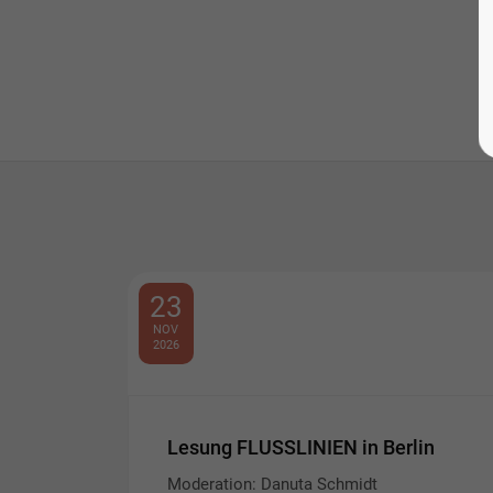
23
NOV
2026
Lesung FLUSSLINIEN in Berlin
Moderation: Danuta Schmidt