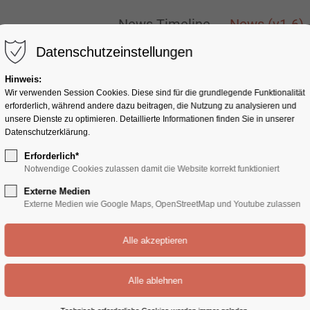
ONLY
New
News Timeline
News (v1-6)
News Timeline
News (v1-6)
Datenschutzeinstellungen
Hinweis:
Wir verwenden Session Cookies. Diese sind für die grundlegende Funktionalität
erforderlich, während andere dazu beitragen, die Nutzung zu analysieren und
unsere Dienste zu optimieren. Detaillierte Informationen finden Sie in unserer
Datenschutzerklärung.
Erforderlich*
Notwendige Cookies zulassen damit die Website korrekt funktioniert
News
Externe Medien
Externe Medien wie Google Maps, OpenStreetMap und Youtube zulassen
psum dolor sit amet, consectetuer adipiscing elit
commodo ligula eget dolor. Aenean massa.