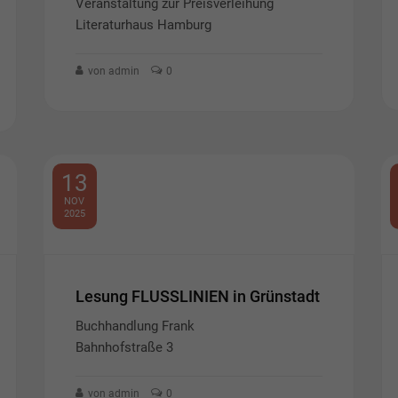
Veranstaltung zur Preisverleihung
Literaturhaus Hamburg
von admin
0
13
NOV
2025
Lesung FLUSSLINIEN in Grünstadt
Buchhandlung Frank
Bahnhofstraße 3
von admin
0