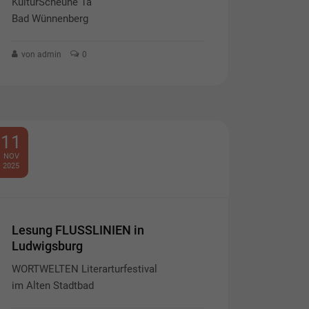
KulturScheune 1a
Bad Wünnenberg
von admin
0
11
NOV
2025
Lesung FLUSSLINIEN in
Ludwigsburg
WORTWELTEN Literarturfestival
im Alten Stadtbad