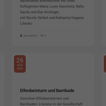
Bachmanns Briefwechsel mit ihren
Kolleginnen Marie Luise Kaschnitz, Nelly
Sachs und Ilse Aichinger
mit Nicole Seifert und Katharina Hagena
Literatu
von admin
0
26
MÄR
2026
Elfenbeinturm und Barrikade
Zwischen Elfenbeintürmen und
Barrikaden: Literatur in der Gesellschaft