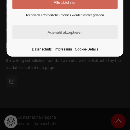
Cybersteel Inc.
Address: 376-293 City Road, Suite 600
Technisch erforderliche Cookies werden immer geladen.
San Francisco, CA 94102
SEE ON MAP
Follow Us
Datenschutz
Impressum
Cookie-Details
It is a long established fact that a reader will be distracted by the
readable content of a page.
© 2026 Katharina Hagena
Impressum
Datenschutz