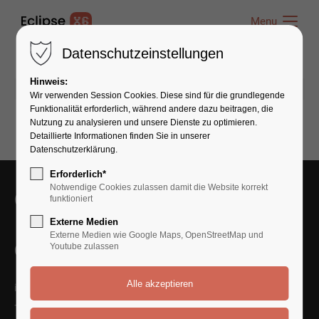
Menu
Menu
Datenschutzeinstellungen
Hinweis:
10.06.2026 19:00
von admin
(Kommentare: 0)
Wir verwenden Session Cookies. Diese sind für die grundlegende
Funktionalität erforderlich, während andere dazu beitragen, die
Nutzung zu analysieren und unsere Dienste zu optimieren.
Detaillierte Informationen finden Sie in unserer
Datenschutzerklärung.
Erforderlich*
Notwendige Cookies zulassen damit die Website korrekt
Get in Touch With Us
funktioniert
Externe Medien
Externe Medien wie Google Maps, OpenStreetMap und
Contact Us
Youtube zulassen
info@yourmail.com
+01 444 888 424