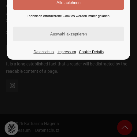
Cybersteel Inc.
Address: 376-293 City Road, Suite 600
Technisch erforderliche Cookies werden immer geladen.
San Francisco, CA 94102
SEE ON MAP
Follow Us
Datenschutz
Impressum
Cookie-Details
It is a long established fact that a reader will be distracted by the
readable content of a page.
© 2026 Katharina Hagena
Impressum
Datenschutz