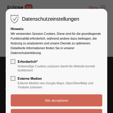
Menu
Menu
Datenschutzeinstellungen
Hinweis:
27.05.2020 10:06
von admin
(Kommentare: 0)
Wir verwenden Session Cookies. Diese sind für die grundlegende
Funktionalität erforderlich, während andere dazu beitragen, die
Nutzung zu analysieren und unsere Dienste zu optimieren.
Detaillierte Informationen finden Sie in unserer
Datenschutzerklärung.
Erforderlich*
Notwendige Cookies zulassen damit die Website korrekt
Get in Touch With Us
funktioniert
Externe Medien
Externe Medien wie Google Maps, OpenStreetMap und
Contact Us
Youtube zulassen
info@yourmail.com
+01 444 888 424