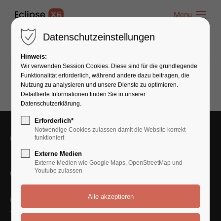
Menu
Menu
Datenschutzeinstellungen
Hinweis:
17.06.2020 10:03
von admin
(Kommentare: 0)
Wir verwenden Session Cookies. Diese sind für die grundlegende
Funktionalität erforderlich, während andere dazu beitragen, die
Nutzung zu analysieren und unsere Dienste zu optimieren.
Detaillierte Informationen finden Sie in unserer
Datenschutzerklärung.
Erforderlich*
Notwendige Cookies zulassen damit die Website korrekt
Get in Touch With Us
funktioniert
Externe Medien
Externe Medien wie Google Maps, OpenStreetMap und
Contact Us
Youtube zulassen
info@yourmail.com
+01 444 888 424