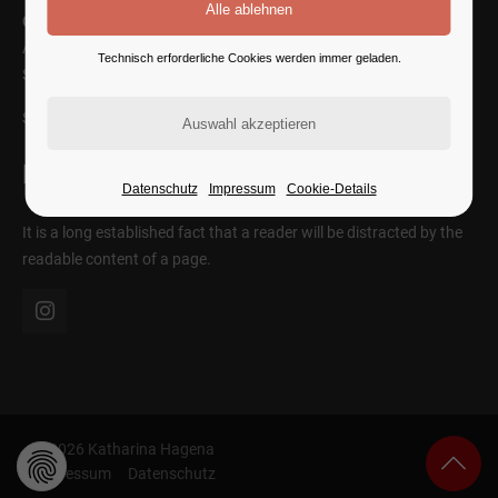
Cybersteel Inc.
Address: 376-293 City Road, Suite 600
Technisch erforderliche Cookies werden immer geladen.
San Francisco, CA 94102
SEE ON MAP
Follow Us
Datenschutz
Impressum
Cookie-Details
It is a long established fact that a reader will be distracted by the
readable content of a page.
© 2026 Katharina Hagena
Impressum
Datenschutz