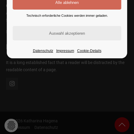
Cybersteel Inc.
Address: 376-293 City Road, Suite 600
Technisch erforderliche Cookies werden immer geladen.
San Francisco, CA 94102
SEE ON MAP
Follow Us
Datenschutz
Impressum
Cookie-Details
It is a long established fact that a reader will be distracted by the
readable content of a page.
© 2026 Katharina Hagena
Impressum
Datenschutz