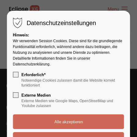
Menu
Menu
Datenschutzeinstellungen
Hinweis:
05.03.2023 09:23
von admin
(Kommentare: 0)
Wir verwenden Session Cookies. Diese sind für die grundlegende
Funktionalität erforderlich, während andere dazu beitragen, die
Nutzung zu analysieren und unsere Dienste zu optimieren.
Detaillierte Informationen finden Sie in unserer
Datenschutzerklärung.
Erforderlich*
Notwendige Cookies zulassen damit die Website korrekt
Get in Touch With Us
funktioniert
Externe Medien
Externe Medien wie Google Maps, OpenStreetMap und
Contact Us
Youtube zulassen
info@yourmail.com
+01 444 888 424