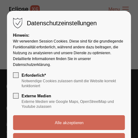
Menu
Menu
Datenschutzeinstellungen
Hinweis:
07.05.2020 09:47
von admin
(Kommentare: 0)
Wir verwenden Session Cookies. Diese sind für die grundlegende
Funktionalität erforderlich, während andere dazu beitragen, die
Nutzung zu analysieren und unsere Dienste zu optimieren.
Detaillierte Informationen finden Sie in unserer
Datenschutzerklärung.
Erforderlich*
Notwendige Cookies zulassen damit die Website korrekt
Get in Touch With Us
funktioniert
Externe Medien
Externe Medien wie Google Maps, OpenStreetMap und
Contact Us
Youtube zulassen
info@yourmail.com
+01 444 888 424