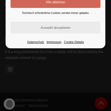
Cybersteel Inc.
Address: 376-293 City Road, Suite 600
Technisch erforderliche Cookies werden immer geladen.
San Francisco, CA 94102
SEE ON MAP
Follow Us
Datenschutz
Impressum
Cookie-Details
It is a long established fact that a reader will be distracted by the
readable content of a page.
© 2026 Katharina Hagena
Impressum
Datenschutz