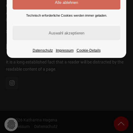
Cybersteel Inc.
Address: 376-293 City Road, Suite 600
Technisch erforderliche Cookies werden immer geladen.
San Francisco, CA 94102
SEE ON MAP
Follow Us
Datenschutz
Impressum
Cookie-Details
It is a long established fact that a reader will be distracted by the
readable content of a page.
© 2026 Katharina Hagena
Impressum
Datenschutz