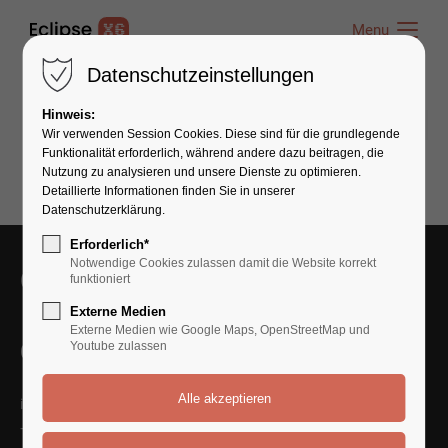
Menu
Menu
Datenschutzeinstellungen
Hinweis:
10.04.2025 21:55
von admin
(Kommentare: 0)
Wir verwenden Session Cookies. Diese sind für die grundlegende
Funktionalität erforderlich, während andere dazu beitragen, die
Nutzung zu analysieren und unsere Dienste zu optimieren.
Detaillierte Informationen finden Sie in unserer
Datenschutzerklärung.
Erforderlich*
Notwendige Cookies zulassen damit die Website korrekt
Get in Touch With Us
funktioniert
Externe Medien
Externe Medien wie Google Maps, OpenStreetMap und
Contact Us
Youtube zulassen
info@yourmail.com
+01 444 888 424