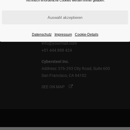
Technisch erforderliche Cookies werden immer geladen.
Contact Us
Datenschutz
Impressum
Cookie-Details
info@yourmail.com
+01 444 888 424
Cybersteel Inc.
Address: 376-293 City Road, Suite 600
San Francisco, CA 94102
SEE ON MAP