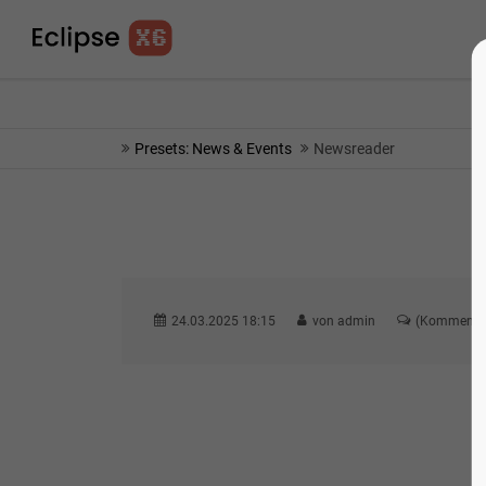
info@yourmail.com
75% OFF - SHORT TIME 
Presets: News & Events
Newsreader
24.03.2025 18:15
von admin
(Kommentar