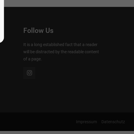
Follow Us
It is a long established fact that a reader
will be distracted by the readable content
of a page.
Impressum
Datenschutz