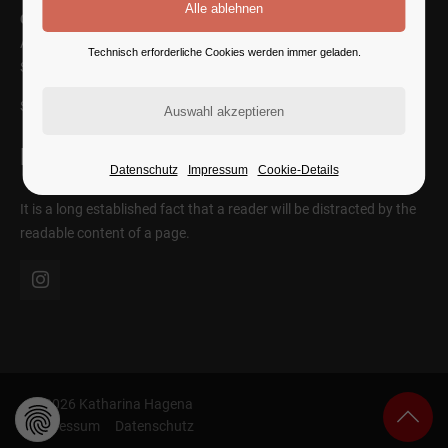
Cybersteel Inc.
Address: 376-293 City Road, Suite 600
Technisch erforderliche Cookies werden immer geladen.
San Francisco, CA 94102
SEE ON MAP
Follow Us
Datenschutz
Impressum
Cookie-Details
It is a long established fact that a reader will be distracted by the
readable content of a page.
© 2026 Katharina Hagena
Impressum
Datenschutz