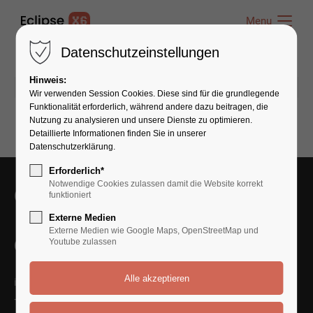
Menu
Menu
Datenschutzeinstellungen
Hinweis:
24.10.2025 22:25
von admin
(Kommentare: 0)
Wir verwenden Session Cookies. Diese sind für die grundlegende
Funktionalität erforderlich, während andere dazu beitragen, die
Nutzung zu analysieren und unsere Dienste zu optimieren.
Detaillierte Informationen finden Sie in unserer
Datenschutzerklärung.
Erforderlich*
Notwendige Cookies zulassen damit die Website korrekt
Get in Touch With Us
funktioniert
Externe Medien
Externe Medien wie Google Maps, OpenStreetMap und
Contact Us
Youtube zulassen
info@yourmail.com
+01 444 888 424