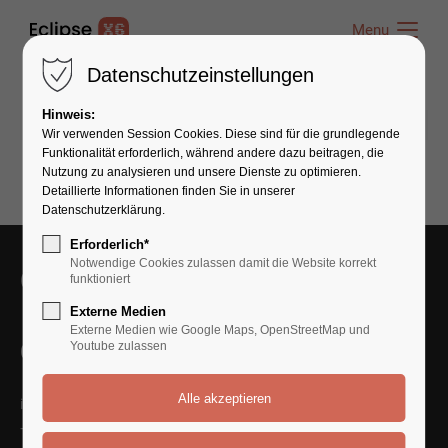
Menu
Menu
Datenschutzeinstellungen
Hinweis:
22.03.2017 10:19
von admin
(Kommentare: 0)
Wir verwenden Session Cookies. Diese sind für die grundlegende
Funktionalität erforderlich, während andere dazu beitragen, die
Nutzung zu analysieren und unsere Dienste zu optimieren.
Detaillierte Informationen finden Sie in unserer
Datenschutzerklärung.
Erforderlich*
Notwendige Cookies zulassen damit die Website korrekt
Get in Touch With Us
funktioniert
Externe Medien
Externe Medien wie Google Maps, OpenStreetMap und
Contact Us
Youtube zulassen
info@yourmail.com
+01 444 888 424