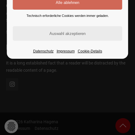
Cybersteel Inc.
Address: 376-293 City Road, Suite 600
Technisch erforderliche Cookies werden immer geladen.
San Francisco, CA 94102
SEE ON MAP
Follow Us
Datenschutz
Impressum
Cookie-Details
It is a long established fact that a reader will be distracted by the
readable content of a page.
© 2026 Katharina Hagena
Impressum
Datenschutz