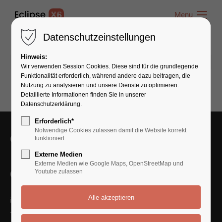
Menu
Menu
Datenschutzeinstellungen
Hinweis:
12.08.2020 10:05
von admin
(Kommentare: 0)
Wir verwenden Session Cookies. Diese sind für die grundlegende
Funktionalität erforderlich, während andere dazu beitragen, die
Nutzung zu analysieren und unsere Dienste zu optimieren.
Detaillierte Informationen finden Sie in unserer
Datenschutzerklärung.
Erforderlich*
Notwendige Cookies zulassen damit die Website korrekt
Get in Touch With Us
funktioniert
Externe Medien
Externe Medien wie Google Maps, OpenStreetMap und
Contact Us
Youtube zulassen
info@yourmail.com
+01 444 888 424