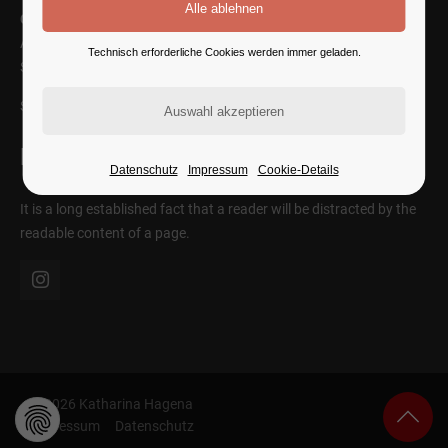
Cybersteel Inc.
Address: 376-293 City Road, Suite 600
Technisch erforderliche Cookies werden immer geladen.
San Francisco, CA 94102
SEE ON MAP
Follow Us
Datenschutz
Impressum
Cookie-Details
It is a long established fact that a reader will be distracted by the
readable content of a page.
© 2026 Katharina Hagena
Impressum
Datenschutz