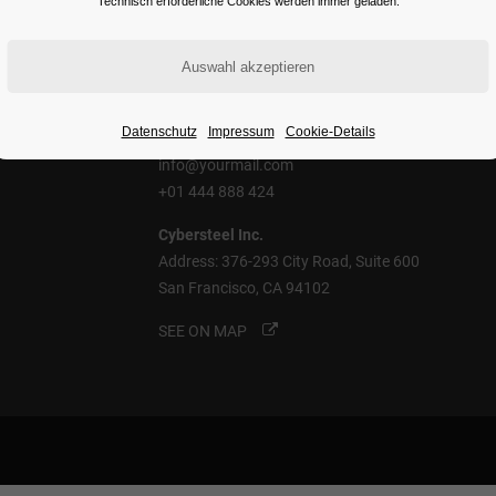
Technisch erforderliche Cookies werden immer geladen.
Contact Us
Datenschutz
Impressum
Cookie-Details
info@yourmail.com
+01 444 888 424
Cybersteel Inc.
Address: 376-293 City Road, Suite 600
San Francisco, CA 94102
SEE ON MAP