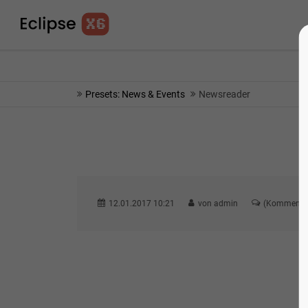
info@yourmail.com
75% OFF - SHORT TIME 
Presets: News & Events
Newsreader
12.01.2017 10:21
von admin
(Kommentar