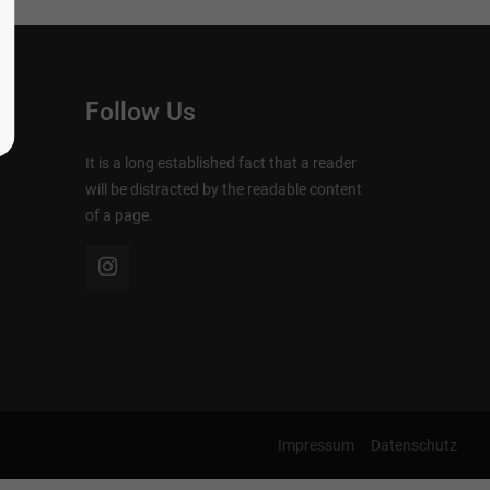
Follow Us
It is a long established fact that a reader
will be distracted by the readable content
of a page.
Impressum
Datenschutz