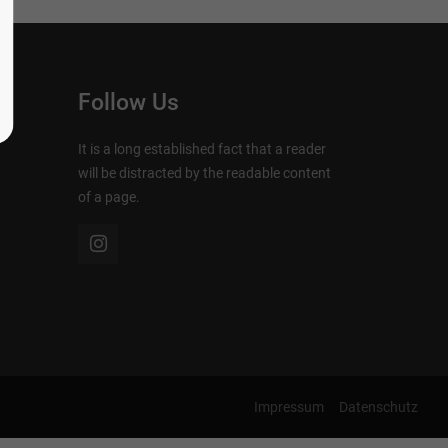
Follow Us
It is a long established fact that a reader
will be distracted by the readable content
of a page.
Impressum
Datenschutz