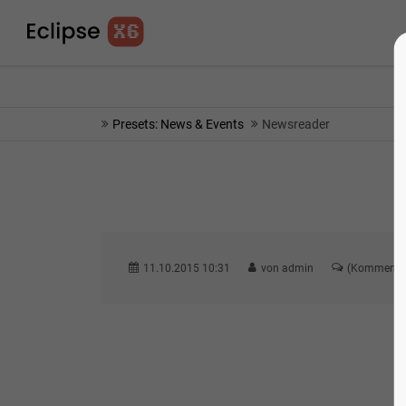
info@yourmail.com
75% OFF - SHORT TIME 
Presets: News & Events
Newsreader
11.10.2015 10:31
von admin
(Kommentar