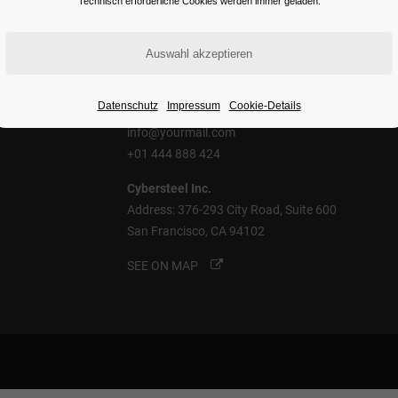
Technisch erforderliche Cookies werden immer geladen.
Contact Us
Datenschutz
Impressum
Cookie-Details
info@yourmail.com
+01 444 888 424
Cybersteel Inc.
Address: 376-293 City Road, Suite 600
San Francisco, CA 94102
SEE ON MAP