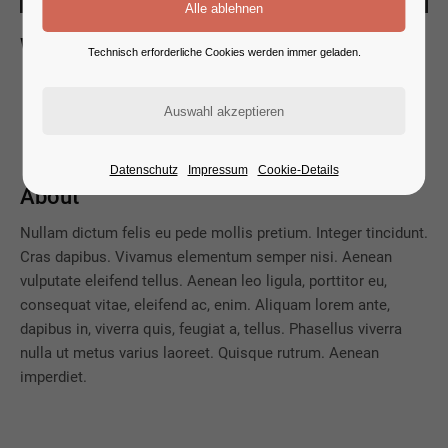
Whats new
Technisch erforderliche Cookies werden immer geladen.
L
orem ipsum dolor sit amet, consectetuer adipiscing
elit. Aenean commodo ligula eget dolor. Aenean
massa. Cum sociis natoque penatibus et magnis.
Datenschutz
Impressum
Cookie-Details
About
Nullam dictum felis eu pede mollis pretium. Integer tincidunt.
Cras dapibus. Vivamus elementum semper nisi. Aenean
vulputate eleifend tellus. Aenean leo ligula, porttitor eu,
consequat vitae, eleifend ac, enim. Aliquam lorem ante,
dapibus in, viverra quis, feugiat a, tellus. Phasellus viverra
nulla ut metus varius laoreet. Quisque rutrum. Aenean
imperdiet.