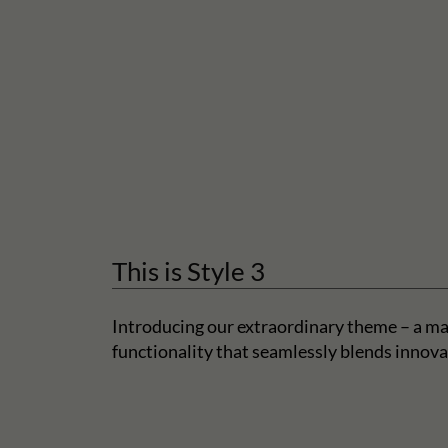
This is Style 3
Introducing our extraordinary theme – a ma
functionality that seamlessly blends innova