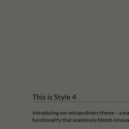
This is Style 4
Introducing our extraordinary theme – a ma
functionality that seamlessly blends innova