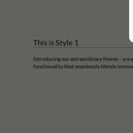
This is Style 1
Introducing our extraordinary theme – a ma
functionality that seamlessly blends innova