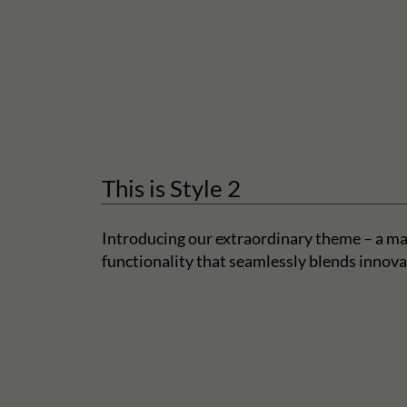
This is Style 2
Introducing our extraordinary theme – a ma
functionality that seamlessly blends innova