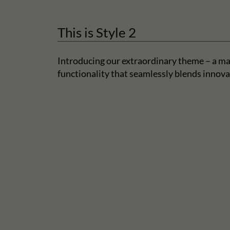
This is Style 2
Introducing our extraordinary theme – a ma
functionality that seamlessly blends innova