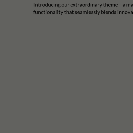
Introducing our extraordinary theme – a ma
functionality that seamlessly blends innova