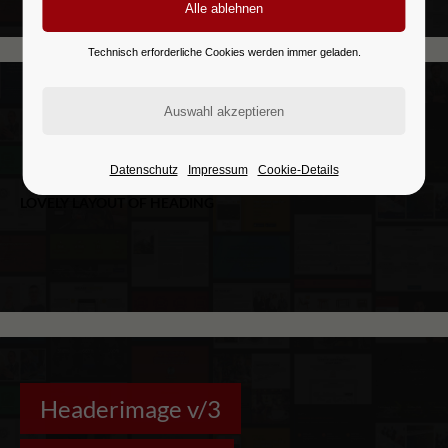
Technisch erforderliche Cookies werden immer geladen.
Headerimage v/2
Datenschutz
Impressum
Cookie-Details
LOVELY LAYOUT OF HEADING
Headerimage v/3