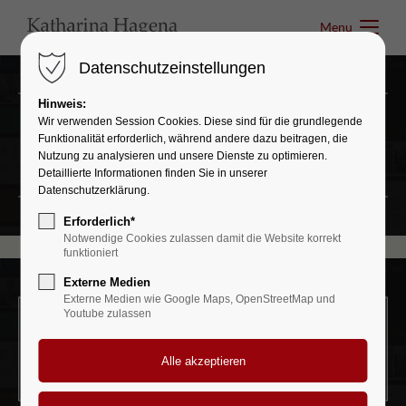
Menu
Menu
Datenschutzeinstellungen
Hinweis:
Wir verwenden Session Cookies. Diese sind für die grundlegende
Headerimage
Funktionalität erforderlich, während andere dazu beitragen, die
Nutzung zu analysieren und unsere Dienste zu optimieren.
LOVELY LAYOUT OF HEADING
Detaillierte Informationen finden Sie in unserer
Datenschutzerklärung.
Erforderlich*
Notwendige Cookies zulassen damit die Website korrekt
funktioniert
Externe Medien
Externe Medien wie Google Maps, OpenStreetMap und
Youtube zulassen
Headerimage v/1
LOVELY LAYOUT OF HEADING