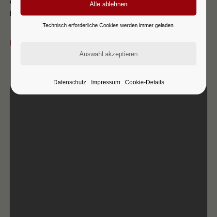
coaching is designed to inspire growth, build resilience, and
help you achieve lasting success.
Technisch erforderliche Cookies werden immer geladen.
Read more
Datenschutz
Impressum
Cookie-Details