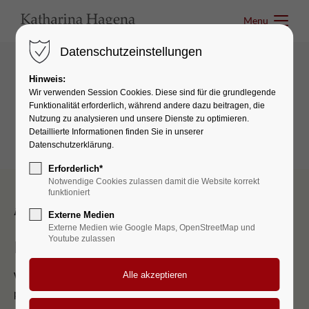
Menu
Menu
Datenschutzeinstellungen
Hinweis:
Link-Elements
Wir verwenden Session Cookies. Diese sind für die grundlegende
Funktionalität erforderlich, während andere dazu beitragen, die
Textlink
Nutzung zu analysieren und unsere Dienste zu optimieren.
Detaillierte Informationen finden Sie in unserer
Datenschutzerklärung.
Erforderlich*
Notwendige Cookies zulassen damit die Website korrekt
funktioniert
Example n°1
Externe Medien
Externe Medien wie Google Maps, OpenStreetMap und
Youtube zulassen
Incredible Design
Whether you're seeking clarity in your career, balance in your
personal life, or the confidence to pursue your dreams, my