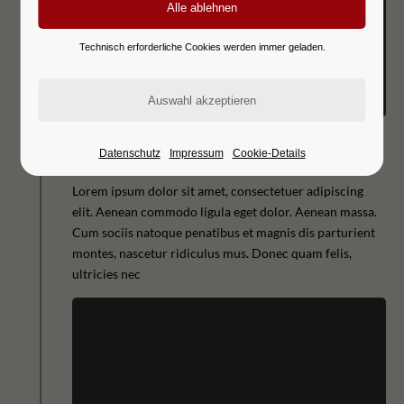
Technisch erforderliche Cookies werden immer geladen.
Datenschutz
Impressum
Cookie-Details
1994
Lorem ipsum dolor sit amet, consectetuer adipiscing
elit. Aenean commodo ligula eget dolor. Aenean massa.
Cum sociis natoque penatibus et magnis dis parturient
montes, nascetur ridiculus mus. Donec quam felis,
ultricies nec