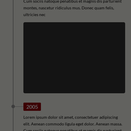
Cum sociis natoque penatibus et magnis dis parturient
montes, nascetur ridiculus mus. Donec quam felis,
ultricies nec
2005
Lorem ipsum dolor sit amet, consectetuer adipiscing
elit. Aenean commodo ligula eget dolor. Aenean massa.
Cum sociis natoque penatibus et magnis dis parturient