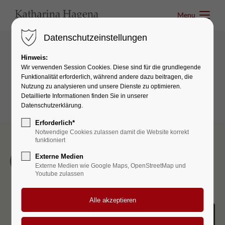
Menu
Menu
Datenschutzeinstellungen
Hinweis:
Infographics
Wir verwenden Session Cookies. Diese sind für die grundlegende
Funktionalität erforderlich, während andere dazu beitragen, die
Timeline
Nutzung zu analysieren und unsere Dienste zu optimieren.
Detaillierte Informationen finden Sie in unserer
Datenschutzerklärung.
Erforderlich*
Notwendige Cookies zulassen damit die Website korrekt
funktioniert
Externe Medien
The Beginning
Externe Medien wie Google Maps, OpenStreetMap und
Youtube zulassen
Lorem ipsum dolor sit amet, consectetuer adipiscing
elit. Aenean commodo ligula eget dolor.