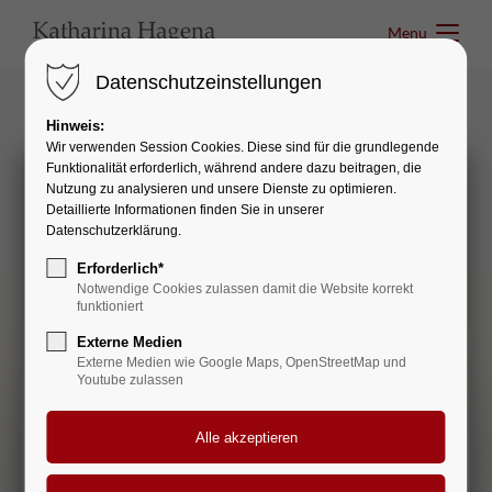
Menu
Menu
Datenschutzeinstellungen
Hinweis:
Infographics
Wir verwenden Session Cookies. Diese sind für die grundlegende
Funktionalität erforderlich, während andere dazu beitragen, die
Popup
Nutzung zu analysieren und unsere Dienste zu optimieren.
Detaillierte Informationen finden Sie in unserer
Datenschutzerklärung.
Erforderlich*
Join our
Notwendige Cookies zulassen damit die Website korrekt
funktioniert
mailing list.
Externe Medien
Get our newsletter an be the first to know about
Externe Medien wie Google Maps, OpenStreetMap und
booking openings, education offerings & more.
Youtube zulassen
Pop-up Window
Please wait a moment...