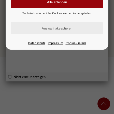
Sicherheitsfrage
*
The pop-up window is about to open shortly. If you have
Technisch erforderliche Cookies werden immer geladen.
already disabled it, you can choose to re-display it by
Was ist die Summe aus 6 und 8?
clearing your cookies.
Thank you for your patience!
Datenschutz
Impressum
Cookie-Details
© 2026 KATHARINA HAGENA
IMPRESSUM
DATENSCHUTZ
Nicht erneut anzeigen