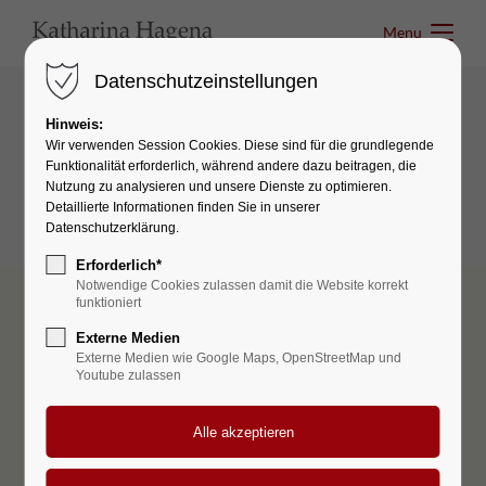
Menu
Menu
Datenschutzeinstellungen
Hinweis:
Boxes & Icons
Wir verwenden Session Cookies. Diese sind für die grundlegende
Funktionalität erforderlich, während andere dazu beitragen, die
Teambox [Simple]
Nutzung zu analysieren und unsere Dienste zu optimieren.
Detaillierte Informationen finden Sie in unserer
Datenschutzerklärung.
Erforderlich*
Notwendige Cookies zulassen damit die Website korrekt
funktioniert
COMPANY
Externe Medien
Externe Medien wie Google Maps, OpenStreetMap und
We
are
a
creative
studio
Youtube zulassen
based
in
Austria