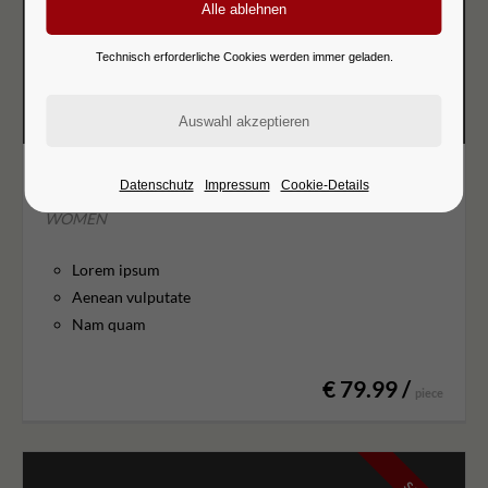
Technisch erforderliche Cookies werden immer geladen.
Coat Intmi
Datenschutz
Impressum
Cookie-Details
WOMEN
Lorem ipsum
Aenean vulputate
Nam quam
€ 79.99 /
piece