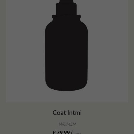
Coat Intmi
WOMEN
€ 79.99 /
piece