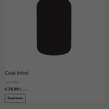
Coat Intmi
WOMEN
€ 79.99 /
piece
Read more