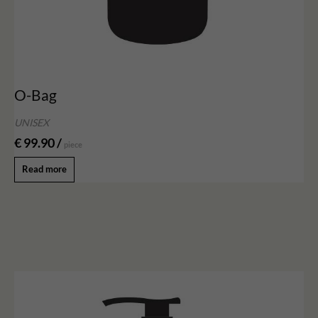
O-Bag
UNISEX
€ 99.90 /
piece
Read more