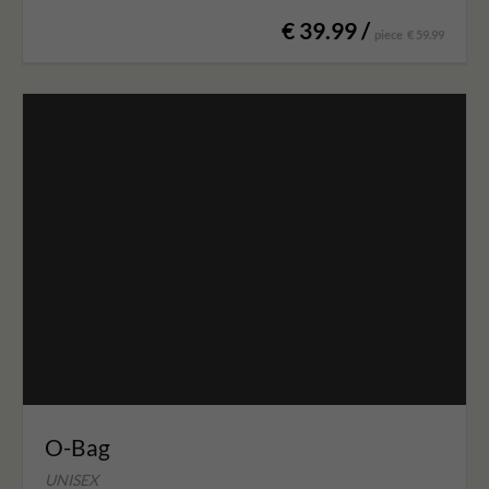
€ 39.99 /
piece
€ 59.99
O-Bag
UNISEX